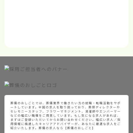
葬儀のおしごとでは、葬儀業界で働きたい方の就職・転職活動をサポ
ートしています。全国の求人を取り扱っており、葬祭ディレクターや
セレモニースタッフ、フラワーマネジメント、湯灌師やエンバーマー
などの幅広い職種をご用意しています。もし気になる求人があれば、
まずはご登録いただいてからお問い合わせください。幅広い求人／採
用情報に精通したキャリアアドバイザーが、あなたに最適な求人をご
紹介いたします。葬儀の求人なら【葬儀のおしごと】