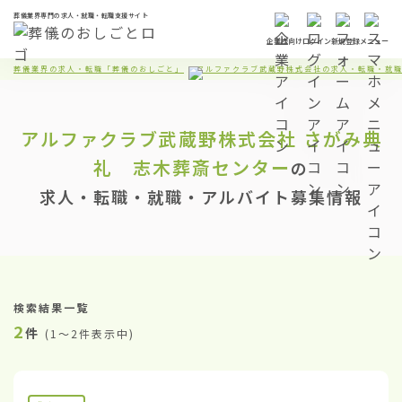
葬儀業界専門の求人・就職・転職支援サイト
企業様向け
ログイン
新規登録
メニュー
葬儀業界の求人・転職「葬儀のおしごと」
アルファクラブ武蔵野株式会社の求人・転職・就
アルファクラブ武蔵野株式会社
さがみ典
礼 志木葬斎センター
の
求人・転職・就職・アルバイト募集情報
検索結果一覧
2
件
(
1〜2件表示中
)