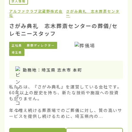
求人情報
アルファクラブ武蔵野株式会
さがみ典礼 志木葬斎センタ
社
ー
さがみ典礼 志木葬斎センターの葬儀/セ
レモニースタッフ
正社員
葬祭ディレクター
埼玉県
勤務地：
埼玉県 志木市 本町
私たちは、『さがみ典礼』を運営している会社です。
60年以上の歴史を持ち、新たな技術や施設への投資
も怠りません。

年々増え続ける葬斎場でのご葬儀に対し、質の高いサ
ービスを提供し続けるために、埼玉県内の...