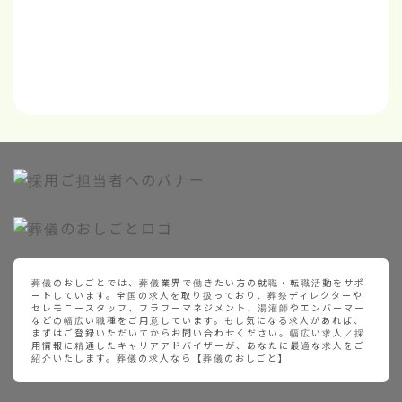
葬儀のおしごとでは、葬儀業界で働きたい方の就職・転職活動をサポ
ートしています。全国の求人を取り扱っており、葬祭ディレクターや
セレモニースタッフ、フラワーマネジメント、湯灌師やエンバーマー
などの幅広い職種をご用意しています。もし気になる求人があれば、
まずはご登録いただいてからお問い合わせください。幅広い求人／採
用情報に精通したキャリアアドバイザーが、あなたに最適な求人をご
紹介いたします。葬儀の求人なら【葬儀のおしごと】