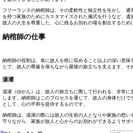
フリーランスの納棺師は、その柔軟性と独立性を生かし、通
を持つ家族のためにカスタマイズされた儀式を行うなど、遺
故人の人生を尊重した、心に残るお別れの場を創出するため
納棺師の仕事
納棺師の役割は、単に故人を棺に収めること以上の深い意味
とで、故人の尊厳を保ちながら最後の旅立ちを支えます。そ
湯灌
湯灌（ゆかん）は、故人の旅立ちに際して行われる、非常に
します。納棺師はこのプロセスを通じて、故人の身体だけで
として、心の平和を提供するものです。
納棺師は、湯灌の際には故人の生前の人となりや家族の想い
守りながら、家族が故人と心からのお別れができるようサポ