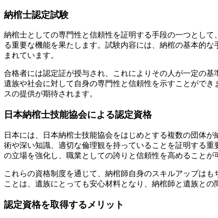
納棺士認定試験
納棺士としての専門性と信頼性を証明する手段の一つとして
る重要な機能を果たします。試験内容には、納棺の基本的な
まれています。
合格者には認定証が授与され、これによりその人が一定の基
遺族や社会に対して自身の専門性と信頼性を示すことができ
スの提供が期待されます。
日本納棺士技能協会による認定資格
日本には、日本納棺士技能協会をはじめとする複数の団体が
術や深い知識、適切な倫理観を持っていることを証明する重
の立場を強化し、職業としての誇りと信頼性を高めることが
これらの資格制度を通じて、納棺師自身のスキルアップはも
ことは、遺族にとっても安心材料となり、納棺師と遺族との
認定資格を取得するメリット