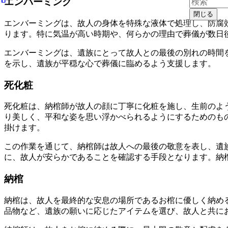
エンバーミング
閉じる
エンバーミングは、故人の身体を特殊な液体で処理し、防腐
ります。特に気温が高い時期や、何らかの理由で葬儀が数日
エンバーミングは、遺族にとって故人との最後の別れの時間
を示し、遺族が平穏な心で葬儀に臨めるよう支援します。
死化粧
死化粧は、納棺師が故人の顔に丁寧に化粧を施し、生前のよ
り美しく、平和な姿を思い浮かべられるようにするためのも
掛けます。
この作業を通じて、納棺師は故人への最後の敬意を表し、遺
に、故人が安らかであることを確認する手段となります。納
納棺
納棺は、故人を最終的な安息の場所であるお棺に優しく納め
品物など、遺族の願いに応じたアイテムを選び、故人と共に