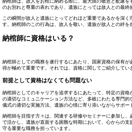
納棺師は、故人をお棺に納める際に、最大限の敬意と配慮を
のお別れと尊重の表れであり、遺族にとっては故人との最終
この瞬間が故人と遺族にとってどれほど重要であるかを深く
す。納棺師のこの行為は、故人を敬い、遺族が故人との絆を
納棺師に資格はいる？
納棺師としての職務を遂行するにあたり、国家資格の保有が
得が極めて重要です。それでは、資格に関してご紹介してい
前提として資格はなくても問題ない
納棺師としてのキャリアを追求するにあたって、特定の資格
の適切なコミュニケーション方法など、多岐にわたる専門的
儀式の適切な実施方法、遺族の心情に寄り添いながらサポー
納棺師を目指す方々は、関連する研修やセミナーに参加し、
で活かし、遺族が直面する困難な時期において、心からの支
守る重要な職務を担っています。