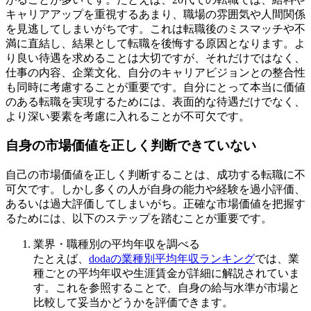
キャリアアップを重視するあまり、職場の雰囲気や人間関係
を見逃してしまいがちです。これは転職後のミスマッチや不
満に直結し、結果として転職を後悔する原因となります。よ
り良い待遇を求めることは大切ですが、それだけではなく、
仕事の内容、企業文化、自分のキャリアビジョンとの整合性
も同時に考慮することが重要です。自分にとって本当に価値
のある転職を実現するためには、表面的な待遇だけでなく、
より深い要素を考慮に入れることが不可欠です。
自身の市場価値を正しく判断できていない
自己の市場価値を正しく判断することは、成功する転職に不
可欠です。しかし多くの人が自身の能力や経験を過小評価、
あるいは過大評価してしまいがち。正確な市場価値を把握す
るためには、以下のステップを踏むことが重要です。
業界・職種別の平均年収を調べる
たとえば、
dodaの業種別平均年収ランキング
では、業
種ごとの平均年収や生涯賃金が詳細に解説されていま
す。これを参照することで、自身の給与水準が市場と
比較して妥当かどうかを評価できます。