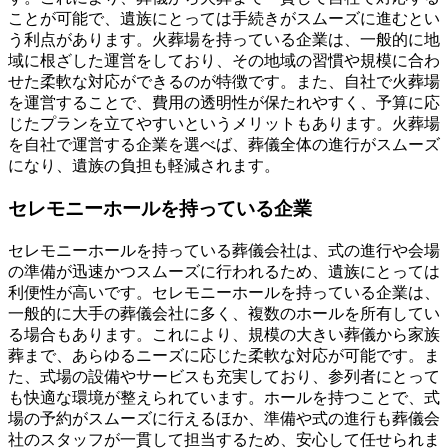
ことが可能で、遺族にとっては手続きがスムーズに進むとい
う利点があります。火葬場を持っている企業は、一般的に地
域に根ざした運営をしており、その地域の習慣や規模に合わ
せた柔軟な対応ができるのが特徴です。また、自社で火葬場
を運営することで、費用の透明性が保たれやすく、予算に応
じたプランを立てやすいというメリットもあります。火葬場
を自社で運営する企業を選べば、葬儀全体の進行がスムーズ
になり、遺族の負担も軽減されます。
セレモニーホールを持っている企業
セレモニーホールを持っている葬儀会社は、式の進行や会場
の準備が迅速かつスムーズに行われるため、遺族にとっては
利便性が高いです。セレモニーホールを持っている企業は、
一般的に大手の葬儀会社に多く、複数のホールを所有してい
る場合もあります。これにより、規模の大きい葬儀から家族
葬まで、あらゆるニーズに応じた柔軟な対応が可能です。ま
た、式場の設備やサービスも充実しており、参列者にとって
も快適な環境が整えられています。ホールを持つことで、式
場の予約がスムーズに行えるほか、準備や式の進行も葬儀会
社のスタッフが一貫して担当するため、安心して任せられま