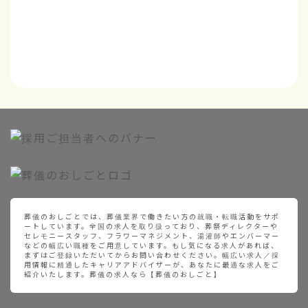
葬儀のおしごとでは、葬儀業界で働きたい方の就職・転職活動をサポ
ートしています。全国の求人を取り扱っており、葬祭ディレクターや
セレモニースタッフ、フラワーマネジメント、湯灌師やエンバーマー
などの幅広い職種をご用意しています。もし気になる求人があれば、
まずはご登録いただいてからお問い合わせください。幅広い求人／採
用情報に精通したキャリアアドバイザーが、あなたに最適な求人をご
紹介いたします。葬儀の求人なら【葬儀のおしごと】