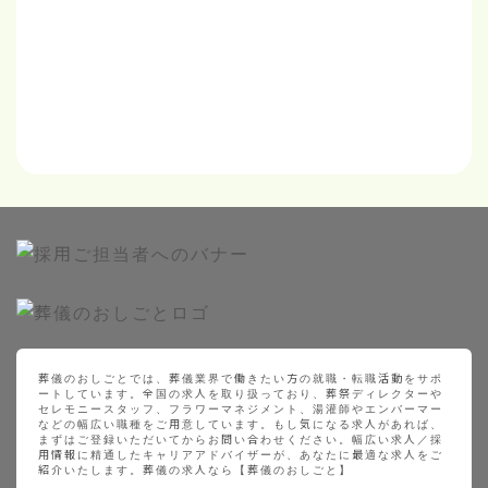
葬儀のおしごとでは、葬儀業界で働きたい方の就職・転職活動をサポ
ートしています。全国の求人を取り扱っており、葬祭ディレクターや
セレモニースタッフ、フラワーマネジメント、湯灌師やエンバーマー
などの幅広い職種をご用意しています。もし気になる求人があれば、
まずはご登録いただいてからお問い合わせください。幅広い求人／採
用情報に精通したキャリアアドバイザーが、あなたに最適な求人をご
紹介いたします。葬儀の求人なら【葬儀のおしごと】