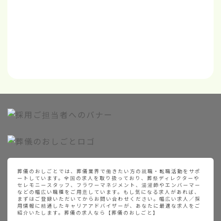
葬儀のおしごとでは、葬儀業界で働きたい方の就職・転職活動をサポ
ートしています。全国の求人を取り扱っており、葬祭ディレクターや
セレモニースタッフ、フラワーマネジメント、湯灌師やエンバーマー
などの幅広い職種をご用意しています。もし気になる求人があれば、
まずはご登録いただいてからお問い合わせください。幅広い求人／採
用情報に精通したキャリアアドバイザーが、あなたに最適な求人をご
紹介いたします。葬儀の求人なら【葬儀のおしごと】