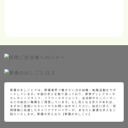
葬儀のおしごとでは、葬儀業界で働きたい方の就職・転職活動をサポ
ートしています。全国の求人を取り扱っており、葬祭ディレクターや
セレモニースタッフ、フラワーマネジメント、湯灌師やエンバーマー
などの幅広い職種をご用意しています。もし気になる求人があれば、
まずはご登録いただいてからお問い合わせください。幅広い求人／採
用情報に精通したキャリアアドバイザーが、あなたに最適な求人をご
紹介いたします。葬儀の求人なら【葬儀のおしごと】