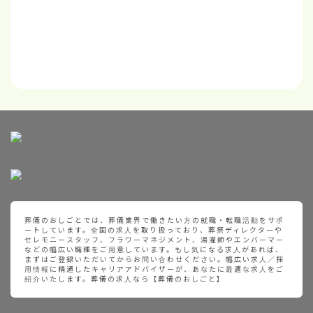
葬儀のおしごとでは、葬儀業界で働きたい方の就職・転職活動をサポ
ートしています。全国の求人を取り扱っており、葬祭ディレクターや
セレモニースタッフ、フラワーマネジメント、湯灌師やエンバーマー
などの幅広い職種をご用意しています。もし気になる求人があれば、
まずはご登録いただいてからお問い合わせください。幅広い求人／採
用情報に精通したキャリアアドバイザーが、あなたに最適な求人をご
紹介いたします。葬儀の求人なら【葬儀のおしごと】