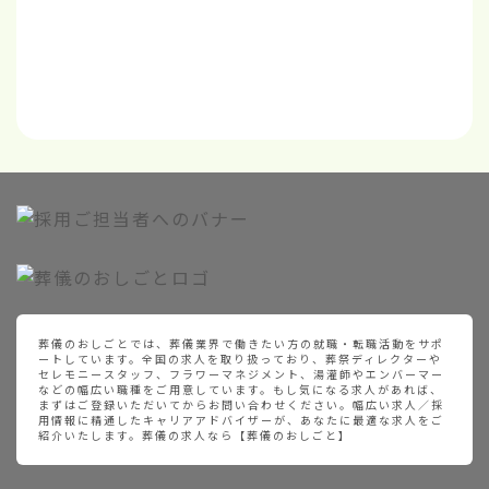
葬儀のおしごとでは、葬儀業界で働きたい方の就職・転職活動をサポ
ートしています。全国の求人を取り扱っており、葬祭ディレクターや
セレモニースタッフ、フラワーマネジメント、湯灌師やエンバーマー
などの幅広い職種をご用意しています。もし気になる求人があれば、
まずはご登録いただいてからお問い合わせください。幅広い求人／採
用情報に精通したキャリアアドバイザーが、あなたに最適な求人をご
紹介いたします。葬儀の求人なら【葬儀のおしごと】