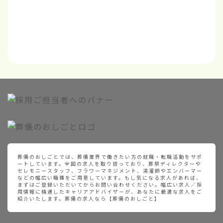
葬儀のおしごとでは、葬儀業界で働きたい方の就職・転職活動をサポ
ートしています。全国の求人を取り扱っており、葬祭ディレクターや
セレモニースタッフ、フラワーマネジメント、湯灌師やエンバーマー
などの幅広い職種をご用意しています。もし気になる求人があれば、
まずはご登録いただいてからお問い合わせください。幅広い求人／採
用情報に精通したキャリアアドバイザーが、あなたに最適な求人をご
紹介いたします。葬儀の求人なら【葬儀のおしごと】