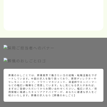
葬儀のおしごとでは、葬儀業界で働きたい方の就職・転職活動をサポ
ートしています。全国の求人を取り扱っており、葬祭ディレクターや
セレモニースタッフ、フラワーマネジメント、湯灌師やエンバーマー
などの幅広い職種をご用意しています。もし気になる求人があれば、
まずはご登録いただいてからお問い合わせください。幅広い求人／採
用情報に精通したキャリアアドバイザーが、あなたに最適な求人をご
紹介いたします。葬儀の求人なら【葬儀のおしごと】