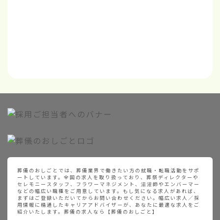
葬儀のおしごとでは、葬儀業界で働きたい方の就職・転職活動をサポ
ートしています。全国の求人を取り扱っており、葬祭ディレクターや
セレモニースタッフ、フラワーマネジメント、湯灌師やエンバーマー
などの幅広い職種をご用意しています。もし気になる求人があれば、
まずはご登録いただいてからお問い合わせください。幅広い求人／採
用情報に精通したキャリアアドバイザーが、あなたに最適な求人をご
紹介いたします。葬儀の求人なら【葬儀のおしごと】