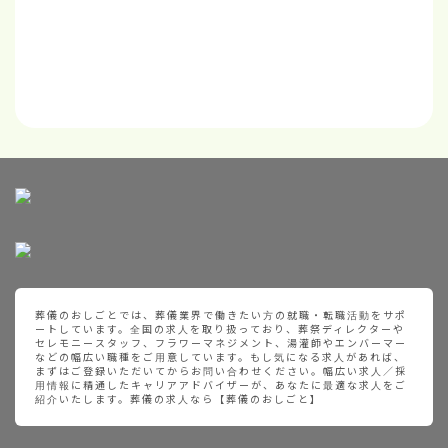
葬儀のおしごとでは、葬儀業界で働きたい方の就職・転職活動をサポ
ートしています。全国の求人を取り扱っており、葬祭ディレクターや
セレモニースタッフ、フラワーマネジメント、湯灌師やエンバーマー
などの幅広い職種をご用意しています。もし気になる求人があれば、
まずはご登録いただいてからお問い合わせください。幅広い求人／採
用情報に精通したキャリアアドバイザーが、あなたに最適な求人をご
紹介いたします。葬儀の求人なら【葬儀のおしごと】