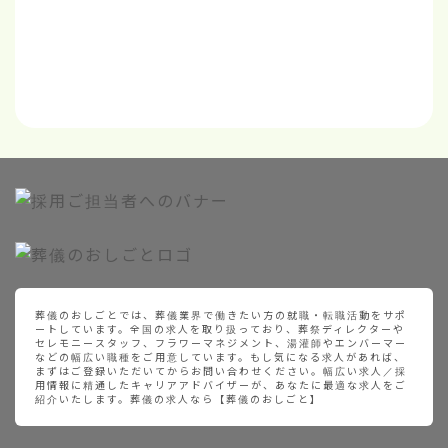
葬儀のおしごとでは、葬儀業界で働きたい方の就職・転職活動をサポ
ートしています。全国の求人を取り扱っており、葬祭ディレクターや
セレモニースタッフ、フラワーマネジメント、湯灌師やエンバーマー
などの幅広い職種をご用意しています。もし気になる求人があれば、
まずはご登録いただいてからお問い合わせください。幅広い求人／採
用情報に精通したキャリアアドバイザーが、あなたに最適な求人をご
紹介いたします。葬儀の求人なら【葬儀のおしごと】