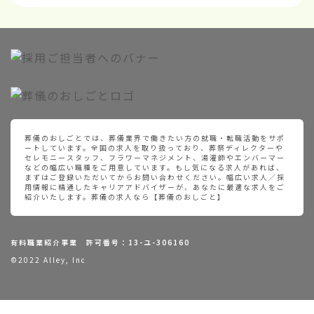
葬儀のおしごとでは、葬儀業界で働きたい方の就職・転職活動をサポ
ートしています。全国の求人を取り扱っており、葬祭ディレクターや
セレモニースタッフ、フラワーマネジメント、湯灌師やエンバーマー
などの幅広い職種をご用意しています。もし気になる求人があれば、
まずはご登録いただいてからお問い合わせください。幅広い求人／採
用情報に精通したキャリアアドバイザーが、あなたに最適な求人をご
紹介いたします。葬儀の求人なら【葬儀のおしごと】
有料職業紹介事業 許可番号：13-ユ-306160
©2022 Alley, Inc