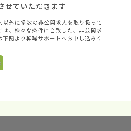
させていただきます
人以外に多数の非公開求人を取り扱って
では、様々な条件に合致した、非公開求
は下記より転職サポートへお申し込みく