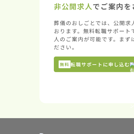
非公開求人
でご案内を
葬儀のおしごとでは、公開求
おります。無料転職サポート
人のご案内が可能です。まず
ださい。
転職サポートに申し込む
無料