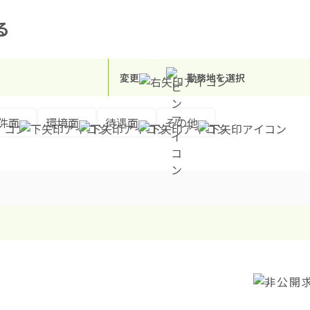
る
変更
勤務地を選択
件面
環境面
待遇面
その他