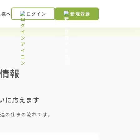
業様へ
ログイン
新規登録
情報
いに応えます
連の仕事の流れです。