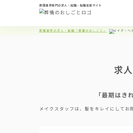
葬儀業界専門の求人・就職・転職支援サイト
葬儀業界の求人・転職「葬儀のおしごと」
メイク・ヘ
求人
「最期はき
メイクスタッフは、髪をキレイにしてお