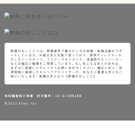
葬儀のおしごとでは、葬儀業界で働きたい方の就職・転職活動をサポ
ートしています。全国の求人を取り扱っており、葬祭ディレクターや
セレモニースタッフ、フラワーマネジメント、湯灌師やエンバーマー
などの幅広い職種をご用意しています。もし気になる求人があれば、
まずはご登録いただいてからお問い合わせください。幅広い求人／採
用情報に精通したキャリアアドバイザーが、あなたに最適な求人をご
紹介いたします。葬儀の求人なら【葬儀のおしごと】
有料職業紹介事業 許可番号：13-ユ-306160
©2022 Alley, Inc