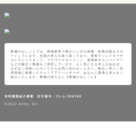
葬儀のおしごとでは、葬儀業界で働きたい方の就職・転職活動をサポ
ートしています。全国の求人を取り扱っており、葬祭ディレクターや
セレモニースタッフ、フラワーマネジメント、湯灌師やエンバーマー
などの幅広い職種をご用意しています。もし気になる求人があれば、
まずはご登録いただいてからお問い合わせください。幅広い求人／採
用情報に精通したキャリアアドバイザーが、あなたに最適な求人をご
紹介いたします。葬儀の求人なら【葬儀のおしごと】
有料職業紹介事業 許可番号：13-ユ-306160
©2022 Alley, Inc