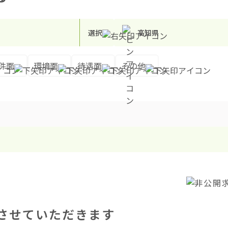
選択
高知県
件面
環境面
待遇面
その他
させていただきます