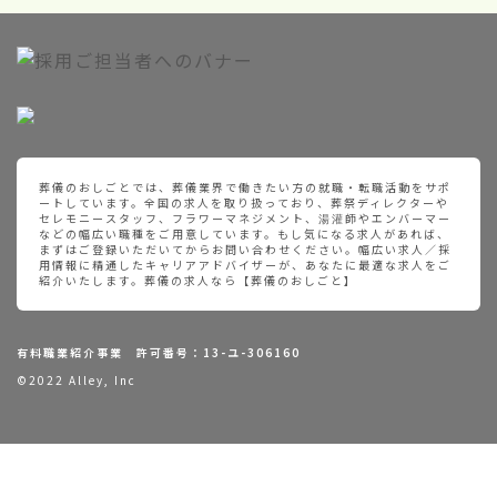
葬儀のおしごとでは、葬儀業界で働きたい方の就職・転職活動をサポ
ートしています。全国の求人を取り扱っており、葬祭ディレクターや
セレモニースタッフ、フラワーマネジメント、湯灌師やエンバーマー
などの幅広い職種をご用意しています。もし気になる求人があれば、
まずはご登録いただいてからお問い合わせください。幅広い求人／採
用情報に精通したキャリアアドバイザーが、あなたに最適な求人をご
紹介いたします。葬儀の求人なら【葬儀のおしごと】
有料職業紹介事業 許可番号：13-ユ-306160
©2022 Alley, Inc