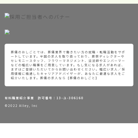
葬儀のおしごとでは、葬儀業界で働きたい方の就職・転職活動をサポ
ートしています。全国の求人を取り扱っており、葬祭ディレクターや
セレモニースタッフ、フラワーマネジメント、湯灌師やエンバーマー
などの幅広い職種をご用意しています。もし気になる求人があれば、
まずはご登録いただいてからお問い合わせください。幅広い求人／採
用情報に精通したキャリアアドバイザーが、あなたに最適な求人をご
紹介いたします。葬儀の求人なら【葬儀のおしごと】
有料職業紹介事業 許可番号：13-ユ-306160
©2022 Alley, Inc