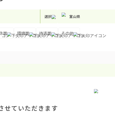
選択
富山県
件面
環境面
待遇面
その他
させていただきます