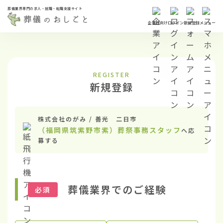
葬儀業界専門の求人・就職・転職支援サイト
企業様向け
ログイン
新規登録
メニュー
REGISTER
新規登録
株式会社のがみ / 善光 二日市
（福岡県筑紫野市紫）葬祭事務スタッフ
へ応
募する
葬儀業界でのご経験
必須