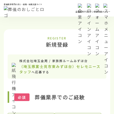
葬儀業界専門の求人・就職・転職支援サイト
企業様向け
ログイン
新規登録
メニュー
REGISTER
新規登録
株式会社埼玉金周 / 家族葬ルームみずほ台
（埼玉県富士見市東みずほ台）セレモニース
タッフ
へ応募する
葬儀業界でのご経験
必須