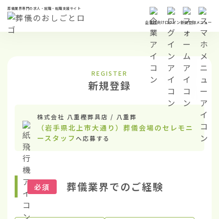
葬儀業界専門の求人・就職・転職支援サイト
企業様向け
ログイン
新規登録
メニュー
REGISTER
新規登録
株式会社 八重樫葬具店 / 八重葬
（岩手県北上市大通り）葬儀会場のセレモニ
ースタッフ
へ応募する
葬儀業界でのご経験
必須