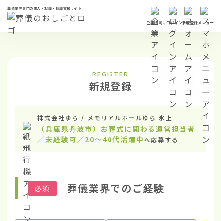
葬儀業界専門の求人・就職・転職支援サイト
企業様向け
ログイン
新規登録
メニュー
REGISTER
新規登録
株式会社ゆら / メモリアルホールゆら 氷上
（兵庫県丹波市）お葬式に関わる運営担当者
／未経験可／20〜40代活躍中
へ応募する
葬儀業界でのご経験
必須