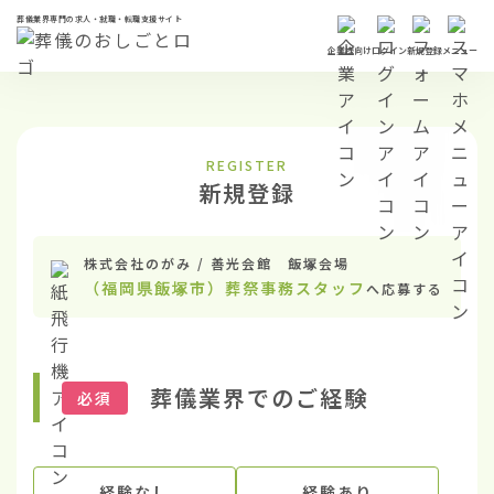
葬儀業界専門の求人・就職・転職支援サイト
企業様向け
ログイン
新規登録
メニュー
REGISTER
新規登録
株式会社のがみ / 善光会館 飯塚会場
（福岡県飯塚市）葬祭事務スタッフ
へ応募する
葬儀業界でのご経験
必須
経験なし
経験あり