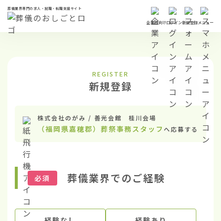
葬儀業界専門の求人・就職・転職支援サイト
企業様向け
ログイン
新規登録
メニュー
REGISTER
新規登録
株式会社のがみ / 善光会館 桂川会場
（福岡県嘉穂郡）葬祭事務スタッフ
へ応募する
葬儀業界でのご経験
必須
経験なし
経験あり