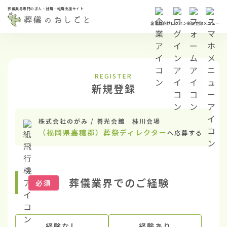
葬儀業界専門の求人・就職・転職支援サイト
企業様向け
ログイン
新規登録
メニュー
REGISTER
新規登録
株式会社のがみ / 善光会館 桂川会場
（福岡県嘉穂郡）葬祭ディレクター
へ応募する
葬儀業界でのご経験
必須
経験なし
経験あり