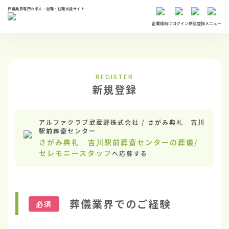
葬儀業界専門の求人・就職・転職支援サイト
企業様向け
ログイン
新規登録
メニュー
REGISTER
新規登録
アルファクラブ武蔵野株式会社 / さがみ典礼 吉川
駅前葬斎センター
さがみ典礼 吉川駅前葬斎センターの葬儀/
セレモニースタッフ
へ応募する
葬儀業界でのご経験
必須