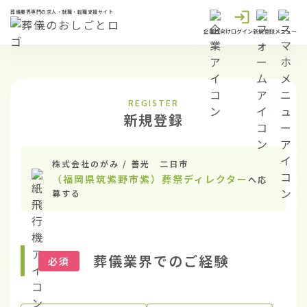
葬儀業界専門の求人・就職・転職支援サイト
企業様向け
ログイン
新規登録
メニュー
REGISTER
新規登録
株式会社のがみ / 善光 二日市
（福岡県筑紫野市紫）葬祭ディレクター
へ応
募する
葬儀業界でのご経験
必須