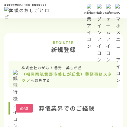
葬儀業界専門の求人・就職・転職支援サイト
企業様向け
ログイン
新規登録
メニュー
REGISTER
新規登録
株式会社のがみ / 善光 美しが丘
（福岡県筑紫野市美しが丘北）葬祭事務スタ
ッフ
へ応募する
葬儀業界でのご経験
必須