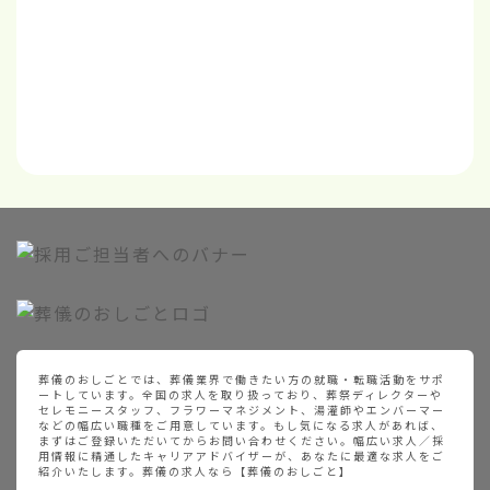
葬儀のおしごとでは、葬儀業界で働きたい方の就職・転職活動をサポ
ートしています。全国の求人を取り扱っており、葬祭ディレクターや
セレモニースタッフ、フラワーマネジメント、湯灌師やエンバーマー
などの幅広い職種をご用意しています。もし気になる求人があれば、
まずはご登録いただいてからお問い合わせください。幅広い求人／採
用情報に精通したキャリアアドバイザーが、あなたに最適な求人をご
紹介いたします。葬儀の求人なら【葬儀のおしごと】