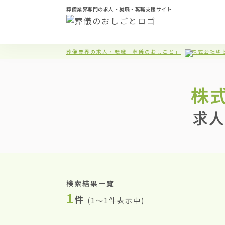
葬儀業界専門の求人・就職・転職支援サイト
葬儀業界の求人・転職「葬儀のおしごと」
株式会社ゆ
株
求人
検索結果一覧
1
件
(
1〜1件表示中
)