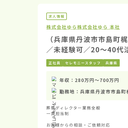
求人情報
株式会社ゆら
株式会社ゆら 本社
（兵庫県丹波市市島町梶
／未経験可／20〜40代
正社員
セレモニースタッフ
兵庫県
年収：
280万円
〜
700万円
勤務地：
兵庫県丹波市市島町
葬祭ディレクター業務全般

一貫担当制

お客様からの相談・ご依頼対応
