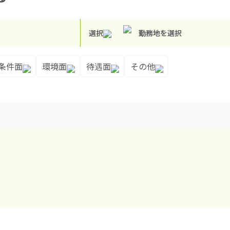
選択
勤務地を選択
条件面
環境面
待遇面
その他