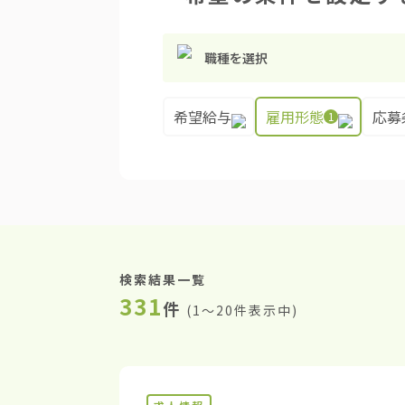
職種を選択
希望給与
雇用形態
応募
1
検索結果一覧
331
件
(
1〜20件表示中
)