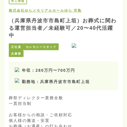
求人情報
株式会社ゆら
メモリアルホールゆら 市島
（兵庫県丹波市市島町上垣）お葬式に関わ
る運営担当者／未経験可／20〜40代活躍
中
正社員
セレモニースタッフ
兵庫県
年収：
280万円
〜
700万円
勤務地：
兵庫県丹波市市島町上垣
葬祭ディレクター業務全般

一貫担当制

お客様からの相談・ご依頼対応

個人様の搬送・安置

お葬儀（お通夜）の打ち合わせ
