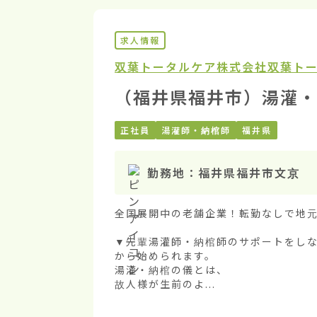
求人情報
双葉トータルケア株式会社
双葉トー
（福井県福井市）湯灌・
正社員
湯灌師・納棺師
福井県
勤務地：
福井県福井市文京
全国展開中の老舗企業！転勤なしで地元
▼先輩湯灌師・納棺師のサポートをし
から始められます。

湯灌・納棺の儀とは、

故人様が生前のよ...