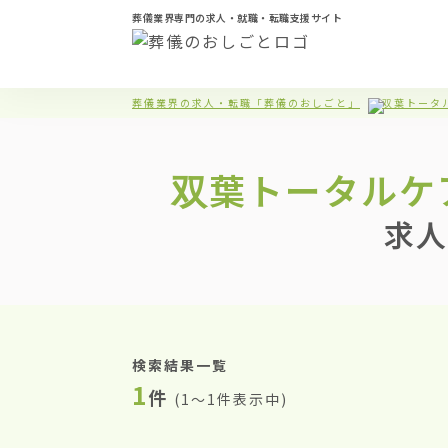
葬儀業界専門の求人・就職・転職支援サイト
葬儀業界の求人・転職「葬儀のおしごと」
双葉トータ
双葉トータルケ
求人
検索結果一覧
1
件
(
1〜1件表示中
)