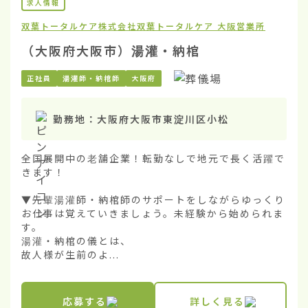
求人情報
双葉トータルケア株式会社
双葉トータルケア 大阪営業所
（大阪府大阪市）湯灌・納棺
正社員
湯灌師・納棺師
大阪府
勤務地：
大阪府大阪市東淀川区小松
全国展開中の老舗企業！転勤なしで地元で長く活躍で
きます！

▼先輩湯灌師・納棺師のサポートをしながらゆっくり
お仕事は覚えていきましょう。未経験から始められま
す。

湯灌・納棺の儀とは、

故人様が生前のよ...
応募する
詳しく見る