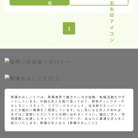
1
葬儀のおしごとでは、葬儀業界で働きたい方の就職・転職活動をサポ
ートしています。全国の求人を取り扱っており、葬祭ディレクターや
セレモニースタッフ、フラワーマネジメント、湯灌師やエンバーマー
などの幅広い職種をご用意しています。もし気になる求人があれば、
まずはご登録いただいてからお問い合わせください。幅広い求人／採
用情報に精通したキャリアアドバイザーが、あなたに最適な求人をご
紹介いたします。葬儀の求人なら【葬儀のおしごと】