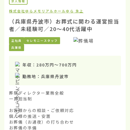
求人情報
株式会社ゆら
メモリアルホールゆら 氷上
（兵庫県丹波市）お葬式に関わる運営担当
者／未経験可／20〜40代活躍中
正社員
セレモニースタッフ
兵庫県
年収：
280万円
〜
700万円
勤務地：
兵庫県丹波市
葬祭ディレクター業務全般

一貫担当制

お客様からの相談・ご依頼対応

個人様の搬送・安置

お葬儀（お通夜）の打ち合わせ

お葬儀の準備
