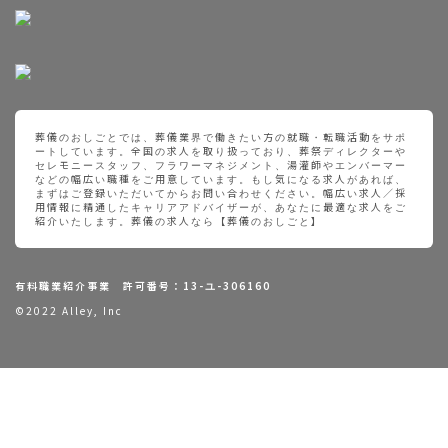
葬儀のおしごとでは、葬儀業界で働きたい方の就職・転職活動をサポ
ートしています。全国の求人を取り扱っており、葬祭ディレクターや
セレモニースタッフ、フラワーマネジメント、湯灌師やエンバーマー
などの幅広い職種をご用意しています。もし気になる求人があれば、
まずはご登録いただいてからお問い合わせください。幅広い求人／採
用情報に精通したキャリアアドバイザーが、あなたに最適な求人をご
紹介いたします。葬儀の求人なら【葬儀のおしごと】
有料職業紹介事業 許可番号：13-ユ-306160
©2022 Alley, Inc