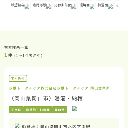
希望給与
雇用形態
応募条件面
環境面
待遇面
その他
検索結果一覧
1
件
(
1〜1件表示中
)
求人情報
双葉トータルケア株式会社
双葉トータルケア 岡山営業所
（岡山県岡山市）湯灌・納棺
正社員
湯灌師・納棺師
岡山県
勤務地：
岡山県岡山市北区下中野