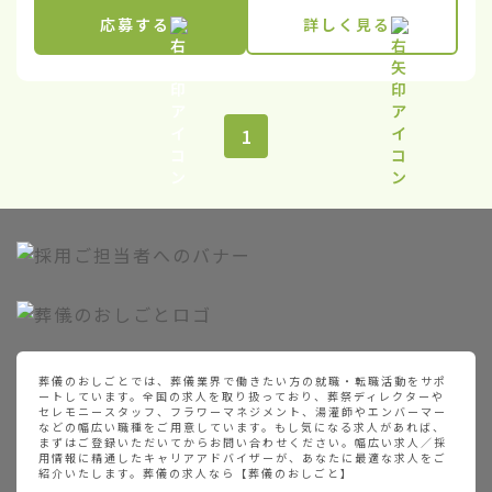
応募する
詳しく見る
1
葬儀のおしごとでは、葬儀業界で働きたい方の就職・転職活動をサポ
ートしています。全国の求人を取り扱っており、葬祭ディレクターや
セレモニースタッフ、フラワーマネジメント、湯灌師やエンバーマー
などの幅広い職種をご用意しています。もし気になる求人があれば、
まずはご登録いただいてからお問い合わせください。幅広い求人／採
用情報に精通したキャリアアドバイザーが、あなたに最適な求人をご
紹介いたします。葬儀の求人なら【葬儀のおしごと】