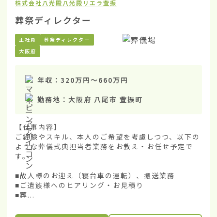
株式会社八光殿
八光殿リエラ萱振
葬祭ディレクター
正社員
葬祭ディレクター
大阪府
年収：
320万円
〜
660万円
勤務地：
大阪府 八尾市 萱振町
【仕事内容】

ご経験やスキル、本人のご希望を考慮しつつ、以下の
ような葬儀式典担当者業務をお教え・お任せ予定で
す。

■故人様のお迎え（寝台車の運転）、搬送業務

■ご遺族様へのヒアリング・お見積り

■葬...