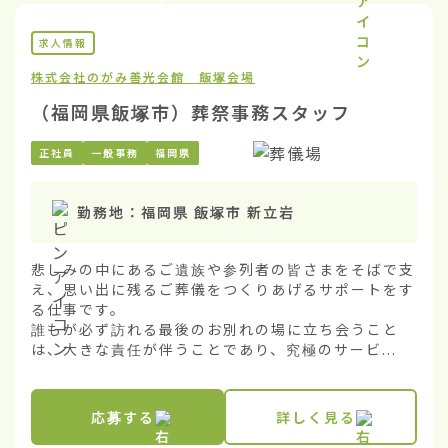
求人情報
株式会社のがみ
善光会館 飯塚会場
（福岡県飯塚市）葬祭事務スタッフ
正社員
一般事務
福岡県
勤務地：
福岡県 飯塚市 新立岩
悲しみの中にあるご遺族や参列者の皆さまをそばで支
え、思い出に残るご葬儀をつくりあげるサポートをす
る仕事です。

誰もが必ず訪れる最後のお別れの場に立ち会うこと
は、大きな責任が伴うことであり、究極のサービ...
応募する
詳しく見る