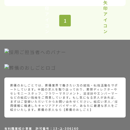
1
葬儀のおしごとでは、葬儀業界で働きたい方の就職・転職活動をサポ
ートしています。全国の求人を取り扱っており、葬祭ディレクターや
セレモニースタッフ、フラワーマネジメント、湯灌師やエンバーマー
などの幅広い職種をご用意しています。もし気になる求人があれば、
まずはご登録いただいてからお問い合わせください。幅広い求人／採
用情報に精通したキャリアアドバイザーが、あなたに最適な求人をご
紹介いたします。葬儀の求人なら【葬儀のおしごと】
有料職業紹介事業 許可番号：13-ユ-306160