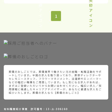
1
葬儀のおしごとでは、葬儀業界で働きたい方の就職・転職活動をサポ
ートしています。全国の求人を取り扱っており、葬祭ディレクターや
セレモニースタッフ、フラワーマネジメント、湯灌師やエンバーマー
などの幅広い職種をご用意しています。もし気になる求人があれば、
まずはご登録いただいてからお問い合わせください。幅広い求人／採
用情報に精通したキャリアアドバイザーが、あなたに最適な求人をご
紹介いたします。葬儀の求人なら【葬儀のおしごと】
有料職業紹介事業 許可番号：13-ユ-306160