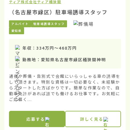
ティア株式会社
ティア桶狭間
（名古屋市緑区）駐車場誘導スタッフ
アルバイト
駐車場誘導スタッフ
愛知県
年収：
334万円
〜
468万円
勤務地：
愛知県名古屋市緑区桶狭間神明
通夜や葬儀・告別式で会館にいらっしゃる車の誘導を
して頂きます。特別な資格は一切必要なく、未経験か
らスタートした方ばかりです。簡単な作業なので、自
動車免許があれば誰でも働けるお仕事です。お気軽に
ご応募く...
応募する
詳しく見る