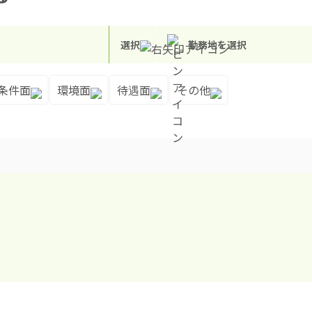
選択
勤務地を選択
条件面
環境面
待遇面
その他