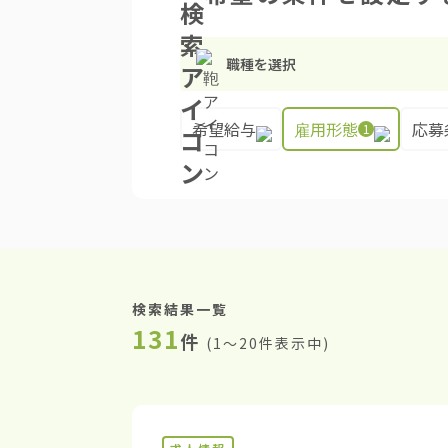
職種を選択
希望給与
雇用形態
応募
1
検索結果一覧
131
件
(
1〜20件表示中
)