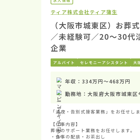
求人情報
ティア株式会社
ティア蒲生
（大阪市城東区）お葬式
／未経験可／20〜30
企業
アルバイト
セレモニーアシスタント
大
年収：
334万円
〜
468万円
勤務地：
大阪府大阪市城東区
「通夜・告別式接客業務」をお任せしま
【仕事内容】

葬儀のサポート業務をお任せします。

・食事の配膳・お茶出し
