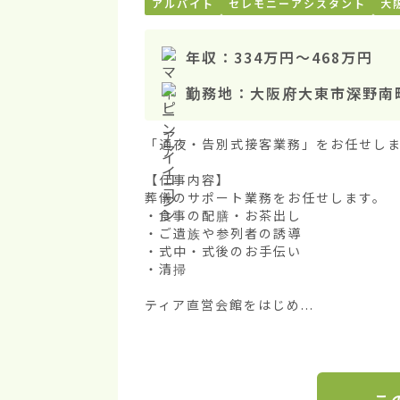
アルバイト
セレモニーアシスタント
大
年収：
334万円
〜
468万円
勤務地：
大阪府大東市深野南
「通夜・告別式接客業務」をお任せしま
【仕事内容】

葬儀のサポート業務をお任せします。

・食事の配膳・お茶出し

・ご遺族や参列者の誘導

・式中・式後のお手伝い

・清掃

ティア直営会館をはじめ...