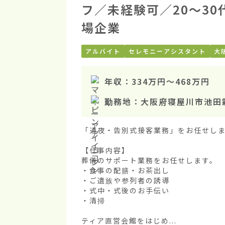
フ／未経験可／20〜3
場企業
アルバイト
セレモニーアシスタント
大
年収：
334万円
〜
468万円
勤務地：
大阪府寝屋川市池田
「通夜・告別式接客業務」をお任せしま
【仕事内容】

葬儀のサポート業務をお任せします。

・食事の配膳・お茶出し

・ご遺族や参列者の誘導

・式中・式後のお手伝い

・清掃

ティア直営会館をはじめ...