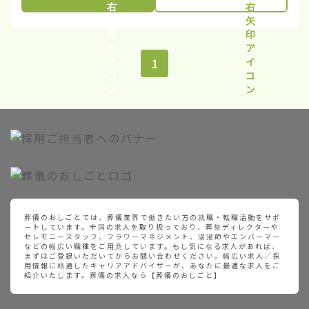
1
葬儀のおしごとでは、葬儀業界で働きたい方の就職・転職活動をサポ
ートしています。全国の求人を取り扱っており、葬祭ディレクターや
セレモニースタッフ、フラワーマネジメント、湯灌師やエンバーマー
などの幅広い職種をご用意しています。もし気になる求人があれば、
まずはご登録いただいてからお問い合わせください。幅広い求人／採
用情報に精通したキャリアアドバイザーが、あなたに最適な求人をご
紹介いたします。葬儀の求人なら【葬儀のおしごと】