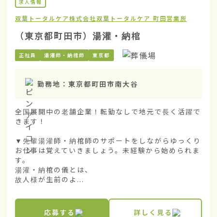
求人情報
双葉トータルケア株式会社
双葉トータルケア 町田営業所
（東京都町田市）湯灌・納棺
正社員
湯灌師・納棺師
東京都
勤務地：
東京都町田市南大谷
全国展開中の老舗企業！転勤なしで地元で長く活躍で
きます！

▼先輩湯灌師・納棺師のサポートをしながらゆっくり
お仕事は覚えていきましょう。未経験から始められま
す。

湯灌・納棺の儀とは、

故人様が生前のよ...
応募する
詳しく見る