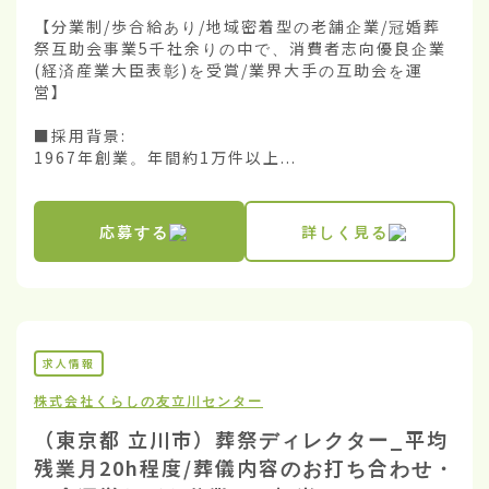
【分業制/歩合給あり/地域密着型の老舗企業/冠婚葬
祭互助会事業5千社余りの中で、消費者志向優良企業
(経済産業大臣表彰)を受賞/業界大手の互助会を運
営】

■採用背景:

1967年創業。年間約1万件以上...
応募する
詳しく見る
求人情報
株式会社くらしの友
立川センター
（東京都 立川市）葬祭ディレクター_平均
残業月20h程度/葬儀内容のお打ち合わせ・