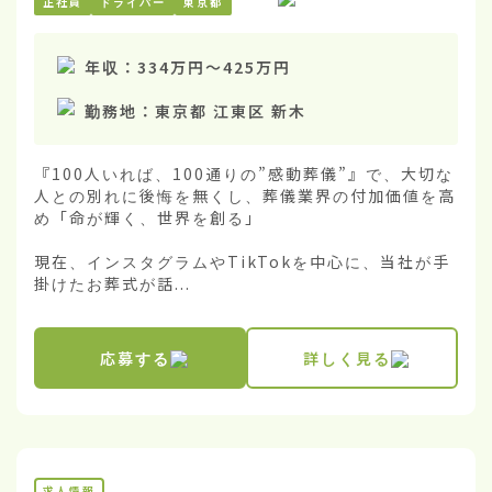
正社員
ドライバー
東京都
年収：
334万円
〜
425万円
勤務地：
東京都 江東区 新木
『100人いれば、100通りの”感動葬儀”』で、大切な
人との別れに後悔を無くし、葬儀業界の付加価値を高
め「命が輝く、世界を創る」

現在、インスタグラムやTikTokを中心に、当社が手
掛けたお葬式が話...
応募する
詳しく見る
求人情報