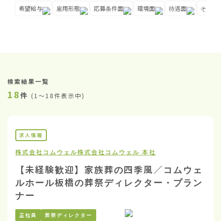
希望給与
雇用形態
応募条件面
環境面
待遇面
その他
検索結果一覧
18
件
(
1〜18件表示中
)
求人情報
株式会社コムウェル
株式会社コムウェル 本社
【未経験歓迎】家族葬の四季風／コムウェ
ルホール板橋の葬祭ディレクター・プラン
ナー
正社員
葬祭ディレクター