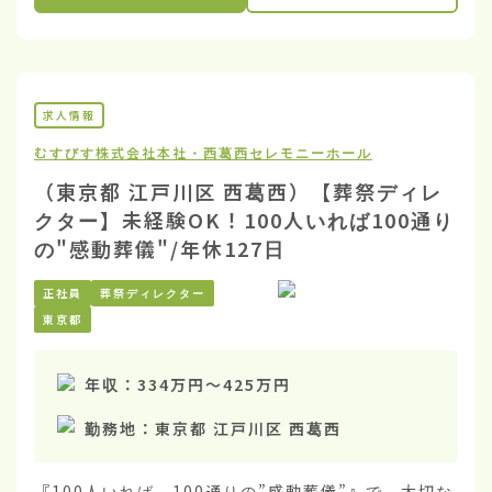
求人情報
むすびす株式会社
本社・西葛西セレモニーホール
（東京都 江戸川区 西葛西）【葬祭ディレ
クター】未経験OK！100人いれば100通り
の"感動葬儀"/年休127日
正社員
葬祭ディレクター
東京都
年収：
334万円
〜
425万円
勤務地：
東京都 江戸川区 西葛西
『100人いれば、100通りの”感動葬儀”』で、大切な