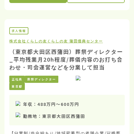
求人情報
株式会社くらしの友
くらしの友 蒲田儀典センター
（東京都大田区西蒲田）葬祭ディレクター
_平均残業月20h程度/葬儀内容のお打ち合
わせ・司会運営などを分業して担当
正社員
葬祭ディレクター
東京都
年収：
488万円
〜
600万円
勤務地：
東京都大田区西蒲田
【分業制/歩合給あり/地域密着型の老舗企業/冠婚葬