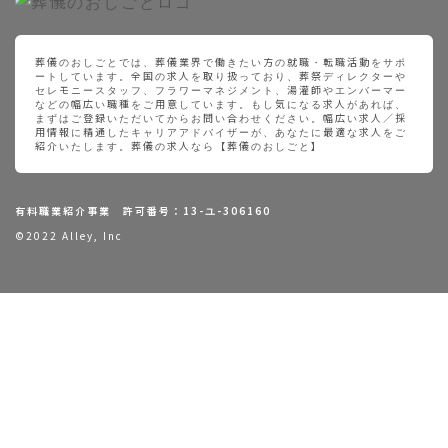
葬儀のおしごとでは、葬儀業界で働きたい方の就職・転職活動をサポ
ートしています。全国の求人を取り扱っており、葬祭ディレクターや
セレモニースタッフ、フラワーマネジメント、湯灌師やエンバーマー
などの幅広い職種をご用意しています。もし気になる求人があれば、
まずはご登録いただいてからお問い合わせください。幅広い求人／採
用情報に精通したキャリアアドバイザーが、あなたに最適な求人をご
紹介いたします。葬儀の求人なら【葬儀のおしごと】
有料職業紹介事業 許可番号：13-ユ-306160
©2022 Alley, Inc