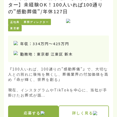
ター】未経験OK！100人いれば100通り
の"感動葬儀"/年休127日
正社員
葬祭ディレクター
東京都
年収：
334万円
〜
425万円
勤務地：
東京都 江東区 新木
『100人いれば、100通りの”感動葬儀”』で、大切な
人との別れに後悔を無くし、葬儀業界の付加価値を高
め「命が輝く、世界を創る」

現在、インスタグラムやTikTokを中心に、当社が手
掛けたお葬式が話...
応募する
詳しく見る