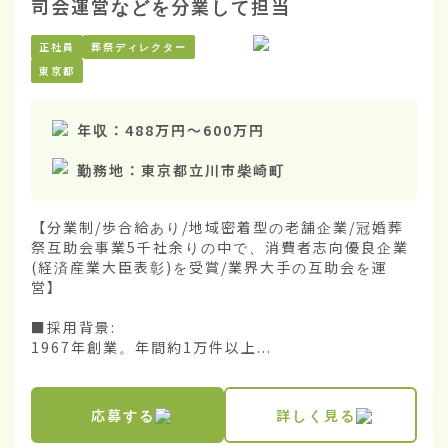
司会運営などを分業して担当
正社員
葬祭ディレクター
東京都
年収：
488万円
〜
600万円
勤務地：
東京都立川市柴崎町
【分業制/歩合給あり/地域密着型の老舗企業/冠婚葬
祭互助会事業5千社余りの中で、消費者志向優良企業
(経済産業大臣表彰)を受賞/業界大手の互助会を運
営】

■採用背景:

1967年創業。年間約1万件以上...
応募する
詳しく見る