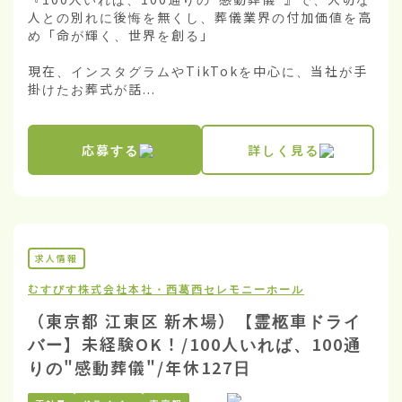
人との別れに後悔を無くし、葬儀業界の付加価値を高
め「命が輝く、世界を創る」

現在、インスタグラムやTikTokを中心に、当社が手
掛けたお葬式が話...
応募する
詳しく見る
求人情報
むすびす株式会社
本社・西葛西セレモニーホール
（東京都 江東区 新木場）【霊柩車ドライ
バー】未経験OK！/100人いれば、100通
りの"感動葬儀"/年休127日