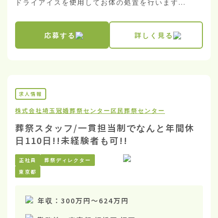
ドライアイスを使用してお体の処置を行います...
応募する
詳しく見る
求人情報
株式会社埼玉冠婚葬祭センター
区民葬祭センター
葬祭スタッフ/一貫担当制でなんと年間休
日110日!!未経験者も可!!
正社員
葬祭ディレクター
東京都
年収：
300万円
〜
624万円