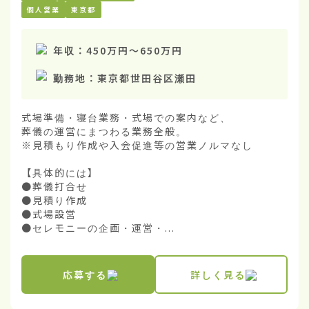
個人営業
東京都
年収：
450万円
〜
650万円
勤務地：
東京都世田谷区瀬田
式場準備・寝台業務・式場での案内など、

葬儀の運営にまつわる業務全般。

※見積もり作成や入会促進等の営業ノルマなし

【具体的には】

●葬儀打合せ

●見積り作成

●式場設営

●セレモニーの企画・運営・...
応募する
詳しく見る