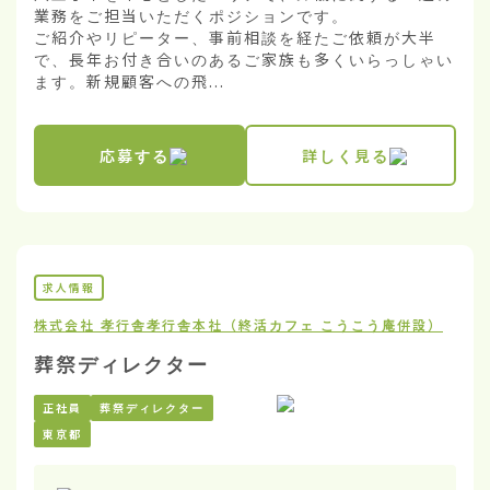
業務をご担当いただくポジションです。

ご紹介やリピーター、事前相談を経たご依頼が大半
で、長年お付き合いのあるご家族も多くいらっしゃい
ます。新規顧客への飛...
応募する
詳しく見る
求人情報
株式会社 孝行舎
孝行舎本社（終活カフェ こうこう庵併設）
葬祭ディレクター
正社員
葬祭ディレクター
東京都