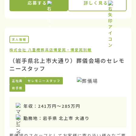
応募する
詳しく見る
求人情報
株式会社 八重樫葬具店
博愛苑・博愛苑別館
（岩手県北上市大通り）葬儀会場のセレモ
ニースタッフ
正社員
セレモニースタッフ
岩手県
年収：
241万円
〜
285万円
勤務地：
岩手県 北上市 大通り
葬儀場のスタッフとしてお客様に寄り添い様々なご要