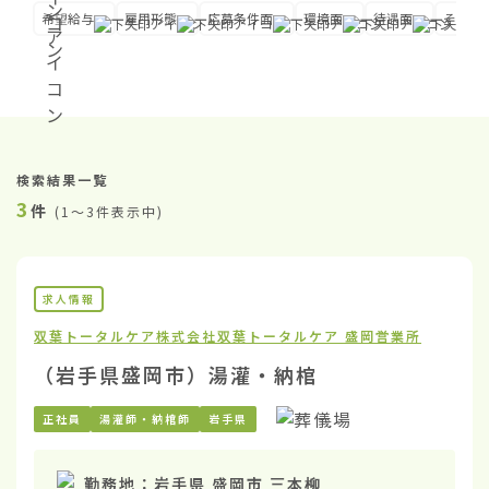
希望給与
雇用形態
応募条件面
環境面
待遇面
その他
検索結果一覧
3
件
(
1〜3件表示中
)
求人情報
双葉トータルケア株式会社
双葉トータルケア 盛岡営業所
（岩手県盛岡市）湯灌・納棺
正社員
湯灌師・納棺師
岩手県
勤務地：
岩手県 盛岡市 三本柳