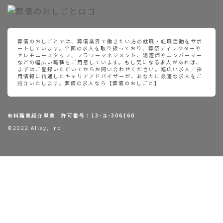
葬儀のおしごとでは、葬儀業界で働きたい方の就職・転職活動をサポ
ートしています。全国の求人を取り扱っており、葬祭ディレクターや
セレモニースタッフ、フラワーマネジメント、湯灌師やエンバーマー
などの幅広い職種をご用意しています。もし気になる求人があれば、
まずはご登録いただいてからお問い合わせください。幅広い求人／採
用情報に精通したキャリアアドバイザーが、あなたに最適な求人をご
紹介いたします。葬儀の求人なら【葬儀のおしごと】
有料職業紹介事業 許可番号：13-ユ-306160
©2022 Alley, Inc